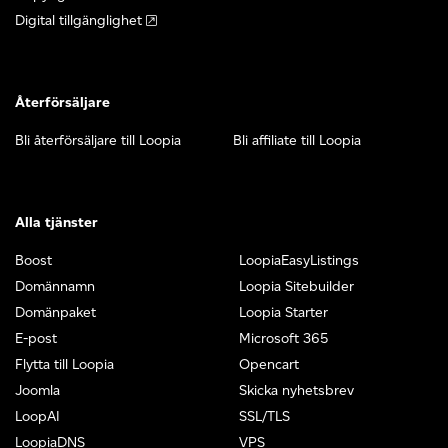
Digital tillgänglighet
Återförsäljare
Bli återförsäljare till Loopia
Bli affiliate till Loopia
Alla tjänster
Boost
LoopiaEasyListings
Domännamn
Loopia Sitebuilder
Domänpaket
Loopia Starter
E-post
Microsoft 365
Flytta till Loopia
Opencart
Joomla
Skicka nyhetsbrev
LoopAI
SSL/TLS
LoopiaDNS
VPS