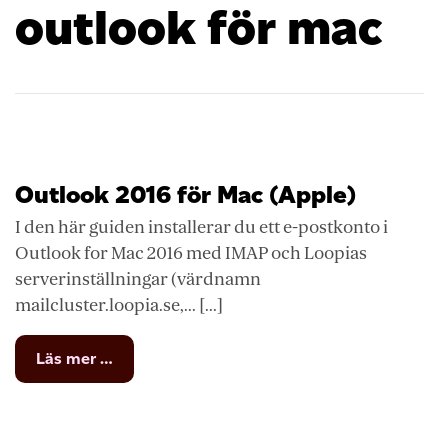
outlook för mac
Outlook 2016 för Mac (Apple)
I den här guiden installerar du ett e-postkonto i
Outlook for Mac 2016 med IMAP och Loopias
serverinställningar (värdnamn
mailcluster.loopia.se,... [...]
from
Läs mer …
Outlook
2016
för
Mac