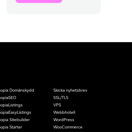
oopia Domänskydd
Skicka nyhetsbrev
oopiaSEO
SSL/TLS
opiaListings
VPS
opiaEasyListings
Webbhotell
opia Sitebuilder
WordPress
opia Starter
WooCommerce