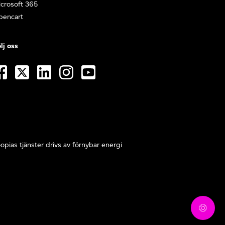
crosoft 365
pencart
lj oss
opias tjänster drivs av förnybar energi