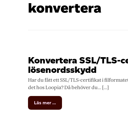
konvertera
Konvertera SSL/TLS-cer
lösenordsskydd
Har du fått ett SSL/TLS-certifikat i filforma
det hos Loopia? Då behöver du... [...]
from
Läs mer …
Konvertera
SSL/TLS-
certifikat
och