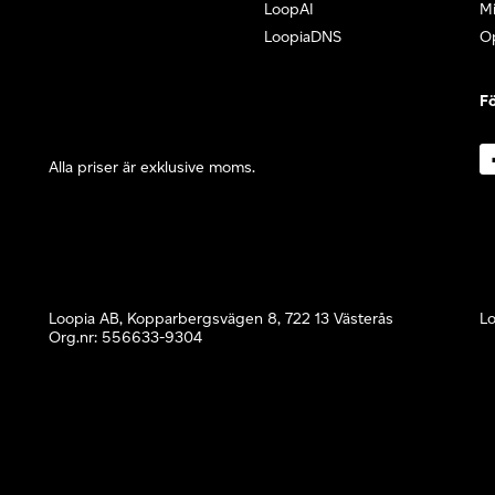
LoopAI
Mi
LoopiaDNS
O
Fö
Alla priser är exklusive moms.
Loopia AB, Kopparbergsvägen 8, 722 13 Västerås
Lo
Org.nr: 556633-9304