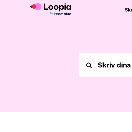
Sk
Search
For