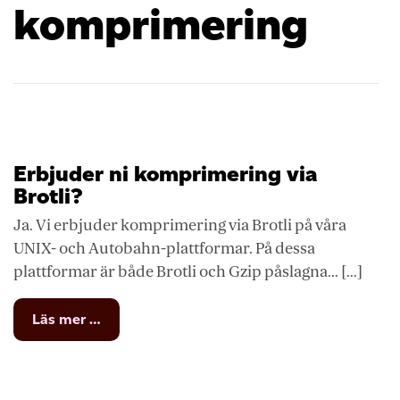
komprimering
Erbjuder ni komprimering via
Brotli?
Ja. Vi erbjuder komprimering via Brotli på våra
UNIX- och Autobahn-plattformar. På dessa
plattformar är både Brotli och Gzip påslagna... [...]
from
Läs mer …
Erbjuder
ni
komprimering
via