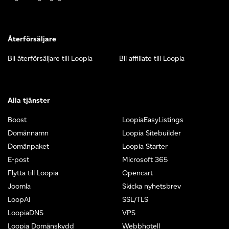
Återförsäljare
Bli återförsäljare till Loopia
Bli affiliate till Loopia
Alla tjänster
Boost
LoopiaEasyListings
Domännamn
Loopia Sitebuilder
Domänpaket
Loopia Starter
E-post
Microsoft 365
Flytta till Loopia
Opencart
Joomla
Skicka nyhetsbrev
LoopAI
SSL/TLS
LoopiaDNS
VPS
Loopia Domänskydd
Webbhotell