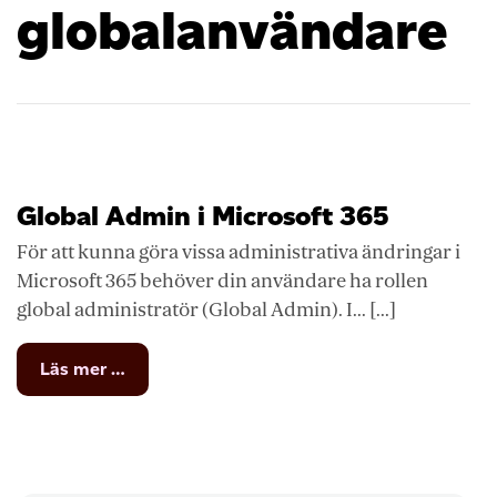
globalanvändare
Global Admin i Microsoft 365
För att kunna göra vissa administrativa ändringar i
Microsoft 365 behöver din användare ha rollen
global administratör (Global Admin). I... [...]
from
Läs mer …
Global
Admin
i
Microsoft
365