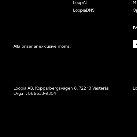
LoopAI
Mi
LoopiaDNS
O
Fö
Alla priser är exklusive moms.
Loopia AB, Kopparbergsvägen 8, 722 13 Västerås
Lo
Org.nr: 556633-9304