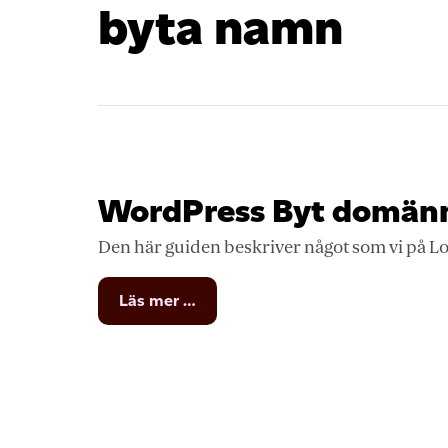
byta namn
WordPress Byt domänn
Den här guiden beskriver något som vi på Loop
from
Läs mer …
WordPress
Byt
domännamn
för
din
sida