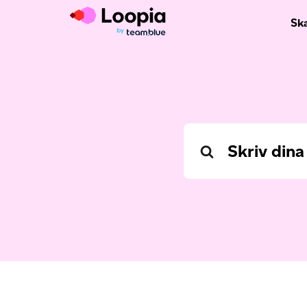
Sk
Search
For