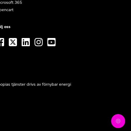
crosoft 365
pencart
lj oss
opias tjänster drivs av förnybar energi