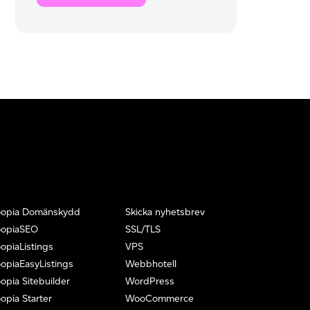
oopia Domänskydd
Skicka nyhetsbrev
oopiaSEO
SSL/TLS
opiaListings
VPS
opiaEasyListings
Webbhotell
opia Sitebuilder
WordPress
opia Starter
WooCommerce