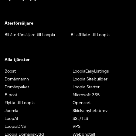
Återförsäljare
Bli återförsäljare till Loopia
Bli affiliate till Loopia
Alla tjänster
Boost
LoopiaEasyListings
Domännamn
Loopia Sitebuilder
Domänpaket
Loopia Starter
E-post
Microsoft 365
Flytta till Loopia
Opencart
Joomla
Skicka nyhetsbrev
LoopAI
SSL/TLS
LoopiaDNS
VPS
Loopia Domänskydd
Webbhotell