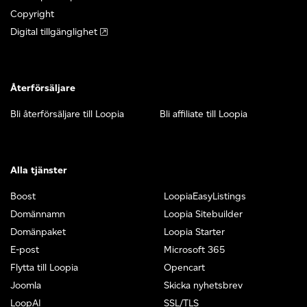
Copyright
Digital tillgänglighet
Återförsäljare
Bli återförsäljare till Loopia
Bli affiliate till Loopia
Alla tjänster
Boost
LoopiaEasyListings
Domännamn
Loopia Sitebuilder
Domänpaket
Loopia Starter
E-post
Microsoft 365
Flytta till Loopia
Opencart
Joomla
Skicka nyhetsbrev
LoopAI
SSL/TLS