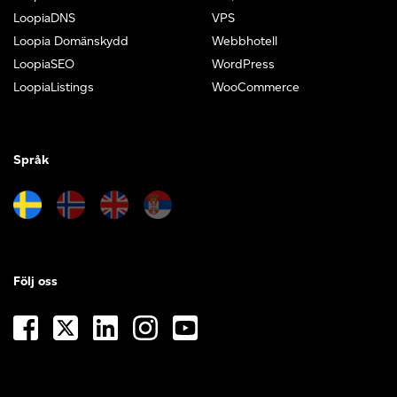
LoopiaDNS
VPS
Loopia Domänskydd
Webbhotell
LoopiaSEO
WordPress
LoopiaListings
WooCommerce
Språk
Följ oss