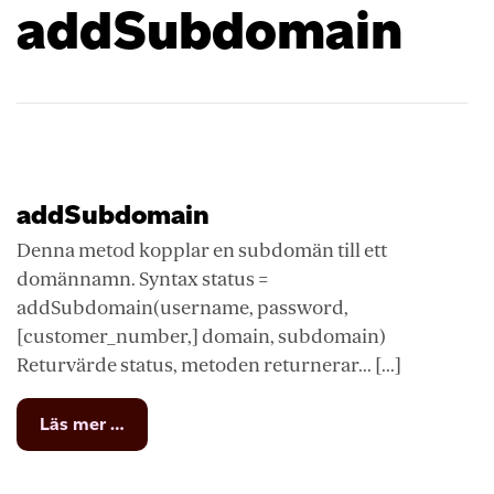
addSubdomain
addSubdomain
Denna metod kopplar en subdomän till ett
domännamn. Syntax status =
addSubdomain(username, password,
[customer_number,] domain, subdomain)
Returvärde status, metoden returnerar... [...]
from
Läs mer …
addSubdomain