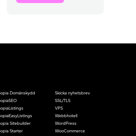
oopia Domänskydd
Skicka nyhetsbrev
oopiaSEO
SSL/TLS
opiaListings
VPS
opiaEasyListings
Webbhotell
opia Sitebuilder
WordPress
opia Starter
WooCommerce