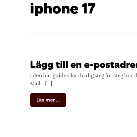
iphone 17
Lägg till en e-postadre
I den här guiden lär du dig steg för steg hur 
Mail... [...]
from
Läs mer …
Lägg
till
en
e-
postadress
i