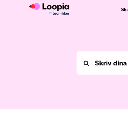
Sk
Search
For