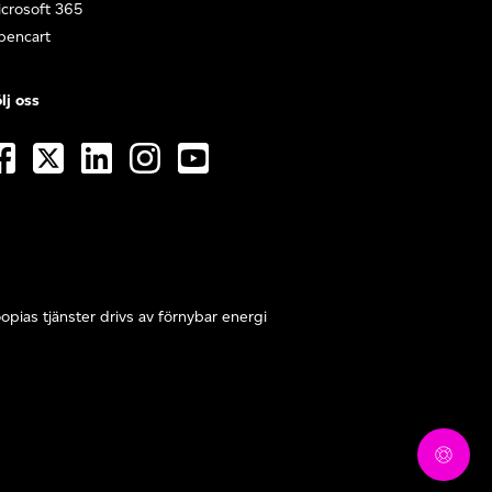
crosoft 365
pencart
lj oss
opias tjänster drivs av förnybar energi