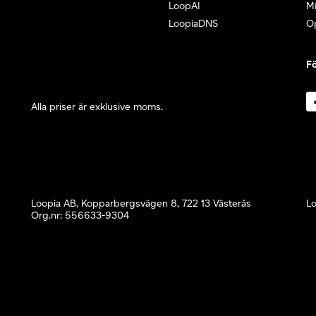
LoopAI
Mi
LoopiaDNS
O
Fö
Alla priser är exklusive moms.
Loopia AB, Kopparbergsvägen 8, 722 13 Västerås
Lo
Org.nr: 556633-9304