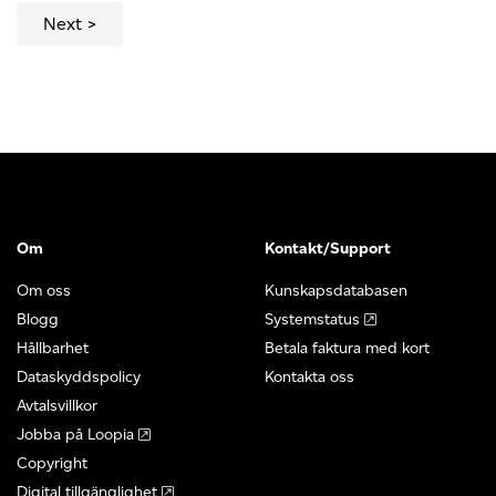
sida
Next
säker?
Om
Kontakt/Support
Om oss
Kunskapsdatabasen
Blogg
Systemstatus
Hållbarhet
Betala faktura med kort
Dataskyddspolicy
Kontakta oss
Avtalsvillkor
Jobba på Loopia
Copyright
Digital tillgänglighet