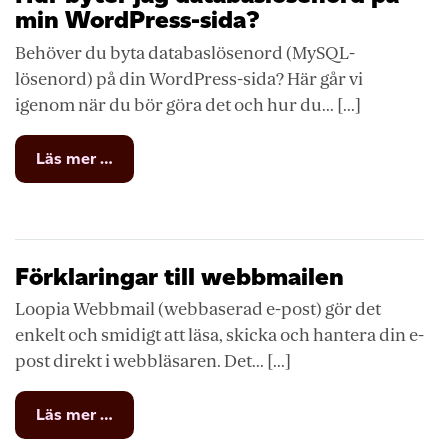
min WordPress-sida?
Behöver du byta databaslösenord (MySQL-
lösenord) på din WordPress-sida? Här går vi
igenom när du bör göra det och hur du... [...]
from
Läs mer …
Hur
byter
jag
databaslösenord
på
Förklaringar till webbmailen
min
WordPress-
Loopia Webbmail (webbaserad e-post) gör det
sida?
enkelt och smidigt att läsa, skicka och hantera din e-
post direkt i webbläsaren. Det... [...]
from
Läs mer …
Förklaringar