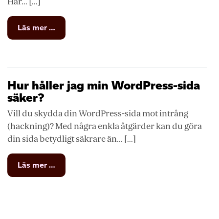
Här... [...]
from
Läs mer …
Hantering
av
e-
postkonto
Hur håller jag min WordPress-sida
säker?
Vill du skydda din WordPress-sida mot intrång
(hackning)? Med några enkla åtgärder kan du göra
din sida betydligt säkrare än... [...]
from
Läs mer …
Hur
håller
jag
min
WordPress-