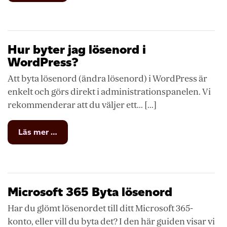
byter
jag
lösenord
i
Hur byter jag lösenord i
OpenCart?
WordPress?
Att byta lösenord (ändra lösenord) i WordPress är
enkelt och görs direkt i administrationspanelen. Vi
rekommenderar att du väljer ett... [...]
from
Läs mer …
Hur
byter
jag
lösenord
i
Microsoft 365 Byta lösenord
WordPress?
Har du glömt lösenordet till ditt Microsoft 365-
konto, eller vill du byta det? I den här guiden visar vi