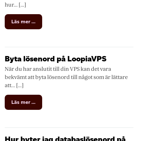
hur... [...]
from
Läs mer …
Microsoft
365
Byta
lösenord
Byta lösenord på LoopiaVPS
När du har anslutit till din VPS kan det vara
bekvämt att byta lösenord till något som är lättare
att... [...]
from
Läs mer …
Byta
lösenord
på
LoopiaVPS
Hur byter jag databaslösenord på