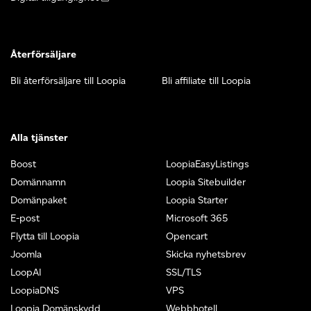
Återförsäljare
Bli återförsäljare till Loopia
Bli affiliate till Loopia
Alla tjänster
Boost
LoopiaEasyListings
Domännamn
Loopia Sitebuilder
Domänpaket
Loopia Starter
E-post
Microsoft 365
Flytta till Loopia
Opencart
Joomla
Skicka nyhetsbrev
LoopAI
SSL/TLS
LoopiaDNS
VPS
Loopia Domänskydd
Webbhotell