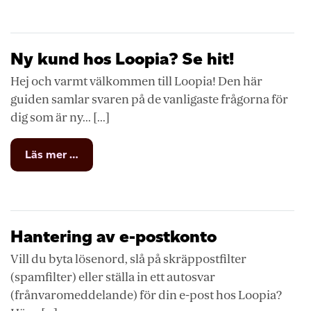
till
webbmailen
Ny kund hos Loopia? Se hit!
Hej och varmt välkommen till Loopia! Den här
guiden samlar svaren på de vanligaste frågorna för
dig som är ny... [...]
from
Läs mer …
Ny
kund
hos
Loopia?
Se
Hantering av e-postkonto
hit!
Vill du byta lösenord, slå på skräppostfilter
(spamfilter) eller ställa in ett autosvar
(frånvaromeddelande) för din e-post hos Loopia?