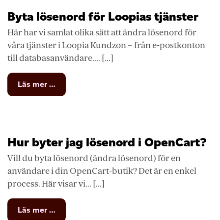
Byta lösenord för Loopias tjänster
Här har vi samlat olika sätt att ändra lösenord för
våra tjänster i Loopia Kundzon – från e-postkonton
till databasanvändare.... [...]
from
Läs mer …
Byta
lösenord
för
Loopias
tjänster
Hur byter jag lösenord i OpenCart?
Vill du byta lösenord (ändra lösenord) för en
användare i din OpenCart-butik? Det är en enkel
process. Här visar vi... [...]
from
Läs mer …
Hur